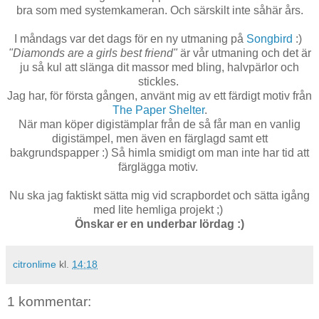
bra som med systemkameran. Och särskilt inte såhär års.
I måndags var det dags för en ny utmaning på
Songbird
:)
"Diamonds are a girls best friend"
är vår utmaning och det är
ju så kul att slänga dit massor med bling, halvpärlor och
stickles.
Jag har, för första gången, använt mig av ett färdigt motiv från
The Paper Shelter
.
När man köper digistämplar från de så får man en vanlig
digistämpel, men även en färglagd samt ett
bakgrundspapper :) Så himla smidigt om man inte har tid att
färglägga motiv.
Nu ska jag faktiskt sätta mig vid scrapbordet och sätta igång
med lite hemliga projekt ;)
Önskar er en underbar lördag :)
citronlime
kl.
14:18
1 kommentar: