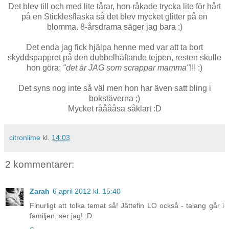
Det blev till och med lite tårar, hon råkade trycka lite för hårt
på en Sticklesflaska så det blev mycket glitter på en
blomma. 8-årsdrama säger jag bara ;)
Det enda jag fick hjälpa henne med var att ta bort
skyddspappret på den dubbelhäftande tejpen, resten skulle
hon göra;
"det är JAG som scrappar mamma"
!!! ;)
Det syns nog inte så väl men hon har även satt bling i
bokstäverna ;)
Mycket rååååsa såklart :D
citronlime
kl.
14:03
2 kommentarer:
Zarah
6 april 2012 kl. 15:40
Finurligt att tolka temat så! Jättefin LO också - talang går i
familjen, ser jag! :D